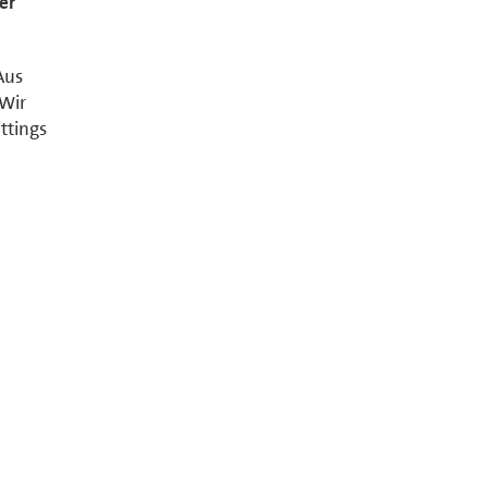
er
Aus
 Wir
ttings